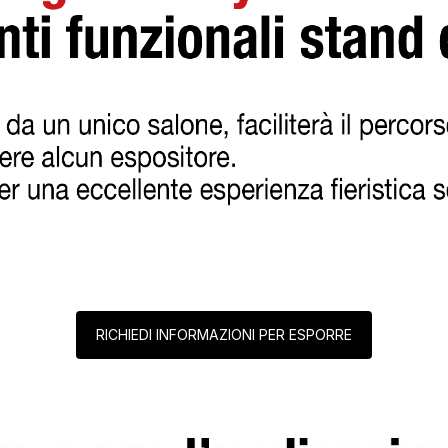
RICHIEDI INFORMAZIONI PER ESPORRE