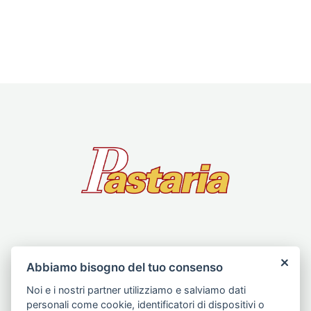
Abbiamo bisogno del tuo consenso
Kinski Editori S.r.l. | Partita IVA 02552850352 | T.
Noi e i nostri partner utilizziamo e salviamo dati
0521 1564934 |
info@pastaria.it
personali come cookie, identificatori di dispositivi o