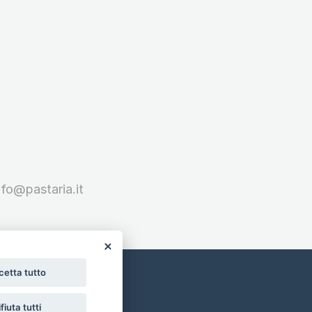
nfo@pastaria.it
cetta tutto
fiuta tutti