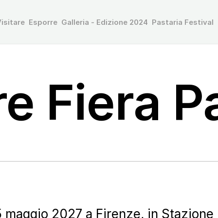
isitare
Esporre
Galleria - Edizione 2024
Pastaria Festival
re Fiera P
5 maggio 2027 a Firenze, in Stazione L