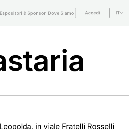
Accedi
Espositori & Sponsor
Dove Siamo
IT
astaria
eopolda, in viale Fratelli Rosselli